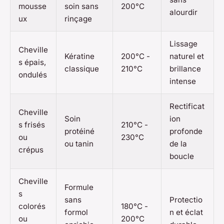
mousse
soin sans
200°C
alourdir
ux
rinçage
Lissage
Cheville
Kératine
200°C -
naturel et
s épais,
classique
210°C
brillance
ondulés
intense
Rectificat
Cheville
Soin
ion
s frisés
210°C -
protéiné
profonde
ou
230°C
ou tanin
de la
crépus
boucle
Cheville
Formule
s
sans
Protectio
colorés
180°C -
formol
n et éclat
ou
200°C