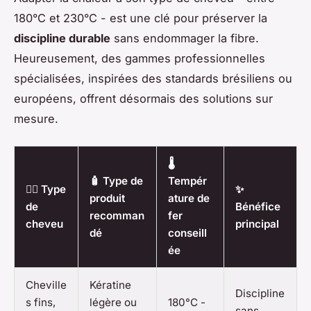
180°C et 230°C - est une clé pour préserver la
discipline durable
sans endommager la fibre.
Heureusement, des gammes professionnelles
spécialisées, inspirées des standards brésiliens ou
européens, offrent désormais des solutions sur
mesure.
🌡️
🧴 Type de
Tempér
💇‍♀️ Type
✨
produit
ature de
de
Bénéfice
recomman
fer
cheveu
principal
dé
conseill
ée
Cheville
Kératine
Discipline
s fins,
légère ou
180°C -
sans