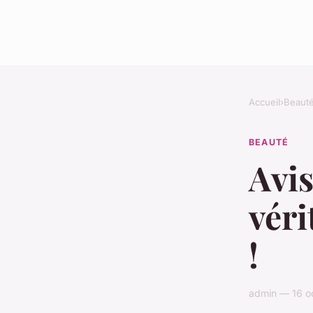
Accueil
›
Beaut
BEAUTÉ
Avis
véri
!
admin — 16 o