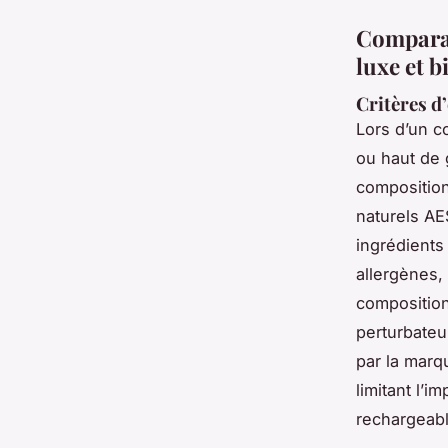
Comparat
luxe et b
Critères d
Lors d’un c
ou haut de 
composition
naturels AE
ingrédients
allergènes,
composition
perturbateu
par la marq
limitant l’
rechargeabl