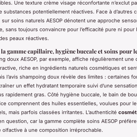
bles. Une texture crème visage réconfortante n’exclut pa
 substances potentiellement réactives. Face à d’autres 
is sur soins naturels AESOP dénotent une approche sensor
, sans toujours convaincre pour l’efficacité pure ni pour l
des peaux réactives.
 la gamme capillaire, hygiène buccale et soins pour l
ng doux AESOP, par exemple, affiche régulièrement une 
ttractive, riche en ingrédients naturels cosmétiques et sen
is l’avis shampoing doux révèle des limites : certaines fo
raîner un effet hydratant temporaire suivi d’une sensatio
s rapidement gras. Côté hygiène buccale, le bain de bou
frice comprennent des huiles essentielles, voulues pour le
ls, mais parfois classées irritantes. L’authenticité
cosmét
en question, car la gamme complète soins AESOP préfère
e olfactive à une composition irréprochable.