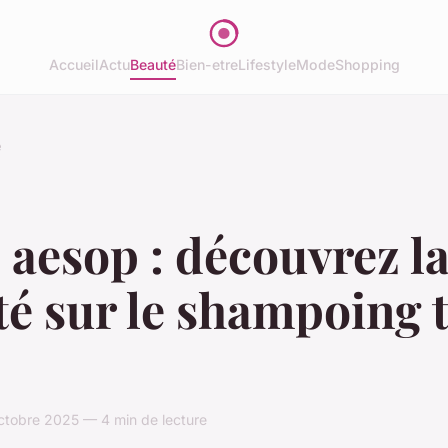
Accueil
Actu
Beauté
Bien-etre
Lifestyle
Mode
Shopping
é
 aesop : découvrez l
té sur le shampoing 
ctobre 2025 — 4 min de lecture