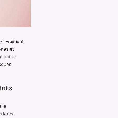
-il vraiment
ènes et
e qui se
isques,
duits
 la
s leurs