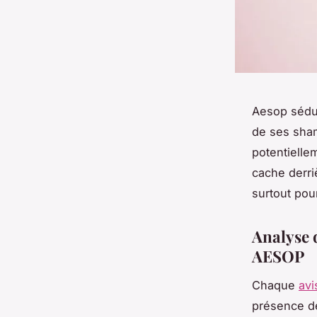
Aesop sédui
de ses sham
potentielle
cache derri
surtout pou
Analyse 
AESOP
Chaque
avi
présence de