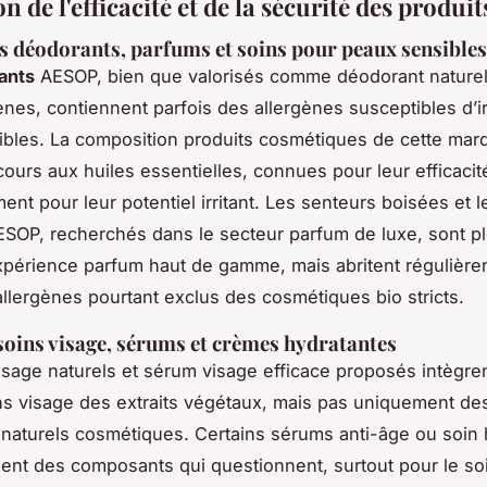
n de l'efficacité et de la sécurité des produ
s déodorants, parfums et soins pour peaux sensibles
ants
AESOP, bien que valorisés comme déodorant naturel 
nes, contiennent parfois des allergènes susceptibles d’irr
bles. La composition produits cosmétiques de cette marq
cours aux huiles essentielles, connues pour leur efficaci
ent pour leur potentiel irritant. Les senteurs boisées et 
SOP, recherchés dans le secteur parfum de luxe, sont pl
xpérience parfum haut de gamme, mais abritent régulièr
lergènes pourtant exclus des cosmétiques bio stricts.
soins visage, sérums et crèmes hydratantes
isage naturels et sérum visage efficace proposés intègre
s visage des extraits végétaux, mais pas uniquement de
 naturels cosmétiques. Certains sérums anti-âge ou soin 
uent des composants qui questionnent, surtout pour le so