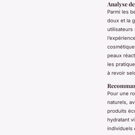
Analyse de
Parmi les b
doux et la 
utilisateurs
l’expérienc
cosmétiques
peaux réact
les pratiqu
à revoir se
Recommanda
Pour une rou
naturels, a
produits éc
hydratant vi
individuels