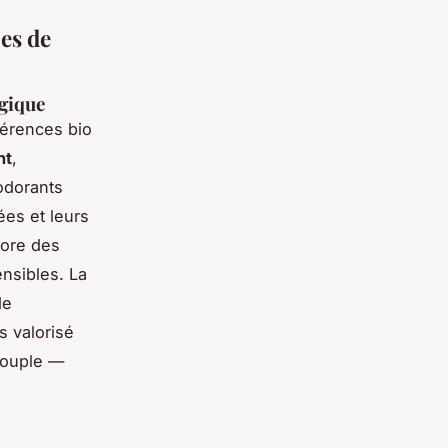
es de
ogique
férences bio
nt
,
odorants
ées et leurs
core des
nsibles. La
de
s valorisé
 souple —