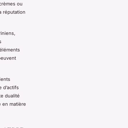
 crèmes ou
a réputation
iniens,
s
 éléments
peuvent
ients
 d’actifs
e dualité
e en matière