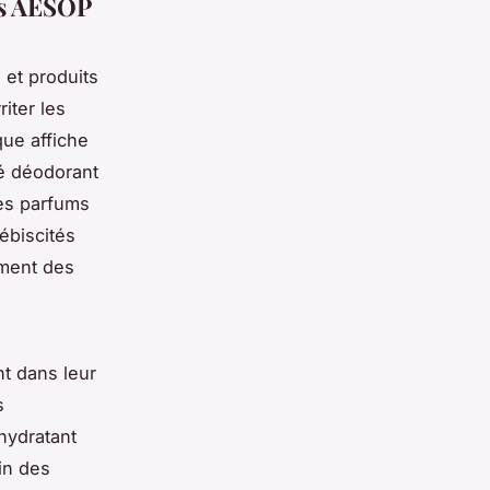
its AESOP
et produits
iter les
ue affiche
té déodorant
les parfums
ébiscités
ement des
nt dans leur
s
hydratant
in des