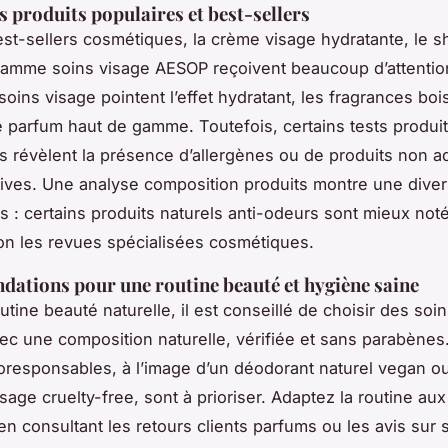
s produits populaires et best-sellers
est-sellers cosmétiques, la crème visage hydratante, le 
gamme soins visage AESOP reçoivent beaucoup d’attention
 soins visage pointent l’effet hydratant, les fragrances bo
e parfum haut de gamme. Toutefois, certains tests produi
 révèlent la présence d’allergènes ou de produits non a
ives. Une analyse composition produits montre une diver
es : certains produits naturels anti-odeurs sont mieux noté
lon les revues spécialisées cosmétiques.
tions pour une routine beauté et hygiène saine
tine beauté naturelle, il est conseillé de choisir des soi
vec une composition naturelle, vérifiée et sans parabènes
oresponsables, à l’image d’un déodorant naturel vegan ou
sage cruelty-free, sont à prioriser. Adaptez la routine au
 en consultant les retours clients parfums ou les avis sur 