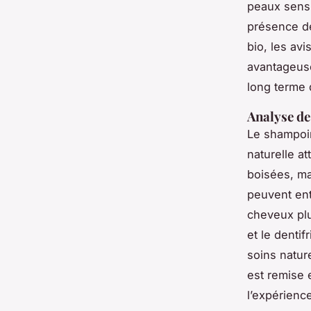
peaux sensi
présence de
bio, les av
avantageuse
long terme 
Analyse de
Le shampoi
naturelle a
boisées, ma
peuvent ent
cheveux plu
et le denti
soins nature
est remise 
l’expérienc