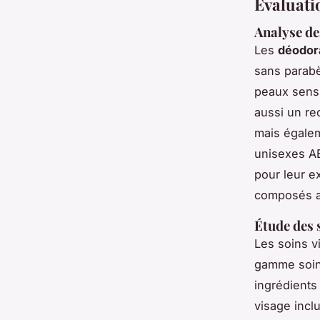
Évaluatio
Analyse de
Les
déodor
sans parabè
peaux sensi
aussi un re
mais égalem
unisexes AE
pour leur e
composés al
Étude des 
Les soins v
gamme soin
ingrédients
visage incl