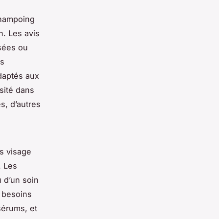
shampoing
. Les avis
isées ou
ts
daptés aux
sité dans
s, d’autres
ns visage
. Les
 d’un soin
x besoins
sérums, et