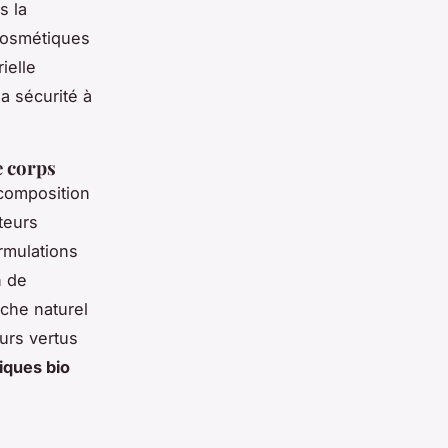
s la
cosmétiques
ielle
a sécurité à
e corps
composition
teurs
rmulations
n de
che naturel
urs vertus
iques bio